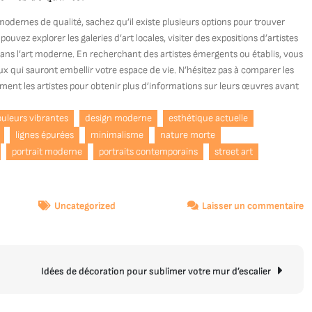
dernes de qualité, sachez qu’il existe plusieurs options pour trouver
ouvez explorer les galeries d’art locales, visiter des expositions d’artistes
dans l’art moderne. En recherchant des artistes émergents ou établis, vous
x qui sauront embellir votre espace de vie. N’hésitez pas à comparer les
ctement les artistes pour obtenir plus d’informations sur leurs œuvres avant
ouleurs vibrantes
design moderne
esthétique actuelle
lignes épurées
minimalisme
nature morte
portrait moderne
portraits contemporains
street art
s
Uncategorized
Laisser un commentaire
É
C
:
T
Idées de décoration pour sublimer votre mur d’escalier
Vo
T