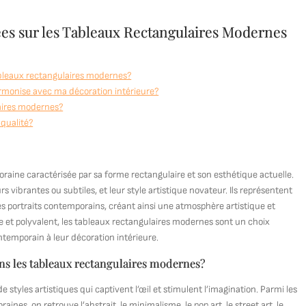
s sur les Tableaux Rectangulaires Modernes
ableaux rectangulaires modernes?
rmonise avec ma décoration intérieure?
laires modernes?
qualité?
aine caractérisée par sa forme rectangulaire et son esthétique actuelle.
s vibrantes ou subtiles, et leur style artistique novateur. Ils représentent
s portraits contemporains, créant ainsi une atmosphère artistique et
 et polyvalent, les tableaux rectangulaires modernes sont un choix
ntemporain à leur décoration intérieure.
ans les tableaux rectangulaires modernes?
styles artistiques qui captivent l’œil et stimulent l’imagination. Parmi les
s, on retrouve l’abstrait, le minimalisme, le pop art, le street art, le