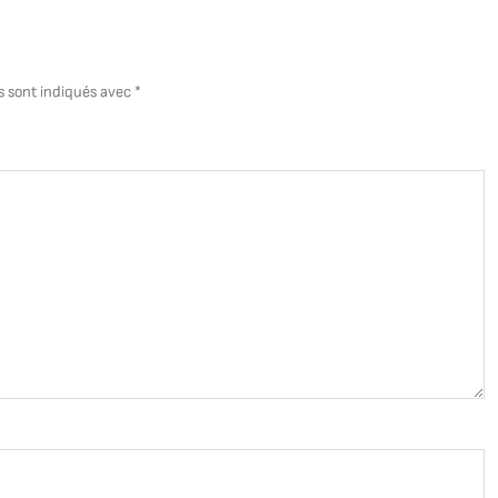
Re
M
Id
s sont indiqués avec
*