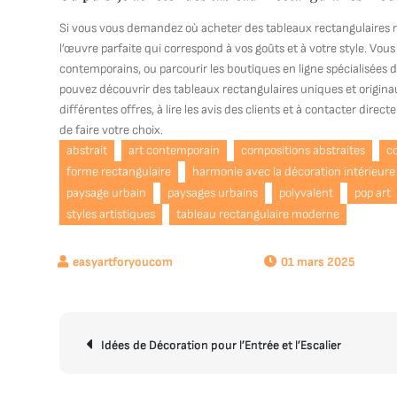
Si vous vous demandez où acheter des tableaux rectangulaires mo
l’œuvre parfaite qui correspond à vos goûts et à votre style. Vous p
contemporains, ou parcourir les boutiques en ligne spécialisées 
pouvez découvrir des tableaux rectangulaires uniques et originau
différentes offres, à lire les avis des clients et à contacter dire
de faire votre choix.
abstrait
art contemporain
compositions abstraites
c
forme rectangulaire
harmonie avec la décoration intérieure
paysage urbain
paysages urbains
polyvalent
pop art
styles artistiques
tableau rectangulaire moderne
01 mars 2025
Navigation
Idées de Décoration pour l’Entrée et l’Escalier
de
l’article