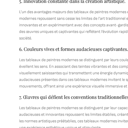
5. Innovation constante dans la création artistique.
L’un des avantages majeurs des tableaux de peintres modernes est
modernes repoussent sans cesse les limites de l’art traditionnel
innovantes et en expérimentant avec des concepts avant-gardist
des œuvres uniques et captivantes qui reflètent l’évolution rapi
société.
6. Couleurs vives et formes audacieuses captivantes
Les tableaux de peintres modernes se distinguent par leurs coule
éveillent les sens. En associant des teintes vibrantes et des co
visuellement saisissantes qui transmettent une énergie dynamiqu
audacieuses présentes dans ces tableaux modernes invitent le sp
mouvements, offrant ainsi une expérience visuelle immersive et 
7. Œuvres qui défient les conventions traditionnelles 
Les tableaux de peintres modernes se distinguent par leur capacit
audacieuses et innovantes repoussent les limites établies, créant
les normes artistiques préétablies, ces tableaux modernes invitent
une expérience esthétique unique et stimulante.