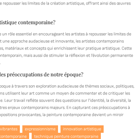
epousser les limites de la création artistique, offrant ainsi des œuvres
artistique contemporaine?
 un rôle essentiel en encourageant les artistes à repousser les limites de
tant une approche audacieuse et innovante, les artistes contemporains
s, matériaux et concepts qui enrichissent leur pratique artistique. Cette
ntemporain, mais aussi de stimuler la réflexion et l’évolution permanente
.
les préoccupations de notre époque?
poque à travers son exploration audacieuse de thèmes sociaux, politiques,
ins utilisent leur art comme un moyen de commenter et de critiquer les
Leur travail reflète souvent des questions sur l’identité, la diversité, la
autres enjeux contemporains majeurs. En capturant ces préoccupations à
mpositions provocantes, la peinture contemporaine devient un miroir
 vibrantes
expressionnisme
innovation artistique
 contemporaine
technique peinture contemporaine