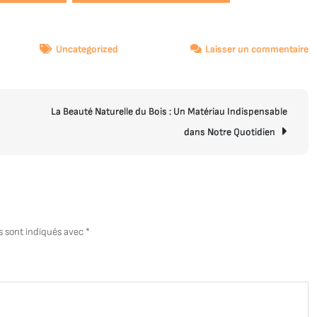
s
Uncategorized
Laisser un commentaire
Ex
d
T
La Beauté Naturelle du Bois : Un Matériau Indispensable
d
Pe
dans Notre Quotidien
C
s sont indiqués avec
*