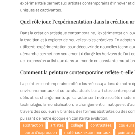
expérimentale permet aux artistes contemporains d’innover et de r
uniques et captivantes.
Quel rôle joue l’expérimentation dans la création 
Dans la création artistique contemporaine, l’expérimentation joue
la tradition et à explorer de nouvelles voies créatives. En adop
utilisent l’expérimentation pour découvrir de nouvelles technique
démarche permet non seulement d’élargir les horizons de l’art co
de l’expression artistique dans un monde en constante mutation
Comment la peinture contemporaine reflète-t-elle 
La peinture contemporaine reflète les préoccupations de notre é
environnementaux et culturels actuels. Les artistes contempora
défis et les changements qui caractérisent notre société moderne. 
technologie, la mondialisation, le changement climatique et d’
travers des couleurs vibrantes, des formes abstraites ou des co
puissant de notre époque en constante évolution.
abstraction
artistes
collage
contrastées
couleurs
liberté d'expression
matériaux expérimentaux
peinture