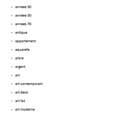
annees 50
années 50
ur
ploration
annees 70
es
antique
echniques
appartement
e
inture
aquarelle
ontemporaine
arbre
argent
art
art contemporain
art deco
art list
art moderne