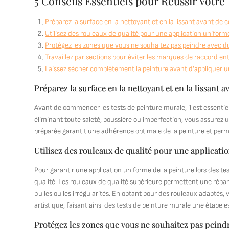
5 Conseils Essentiels pour Réussir Votre
Préparez la surface en la nettoyant et en la lissant avant d
Utilisez des rouleaux de qualité pour une application uniforme
Protégez les zones que vous ne souhaitez pas peindre avec du
Travaillez par sections pour éviter les marques de raccord ent
Laissez sécher complètement la peinture avant d’appliquer 
Préparez la surface en la nettoyant et en la lissant
Avant de commencer les tests de peinture murale, il est essentiel
éliminant toute saleté, poussière ou imperfection, vous assurez 
préparée garantit une adhérence optimale de la peinture et permet
Utilisez des rouleaux de qualité pour une applicati
Pour garantir une application uniforme de la peinture lors des te
qualité. Les rouleaux de qualité supérieure permettent une réparti
bulles ou les irrégularités. En optant pour des rouleaux adaptés, 
artistique, faisant ainsi des tests de peinture murale une étape es
Protégez les zones que vous ne souhaitez pas peindr