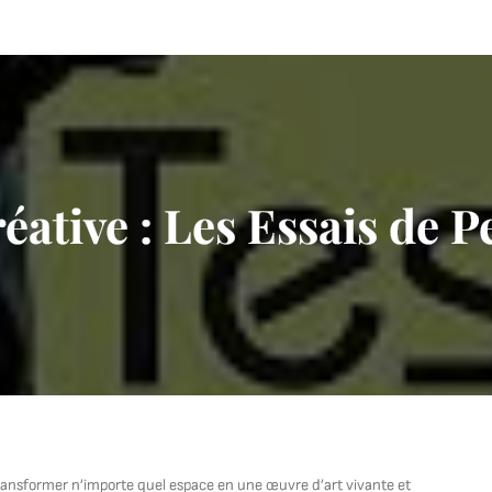
éative : Les Essais de 
ransformer n’importe quel espace en une œuvre d’art vivante et