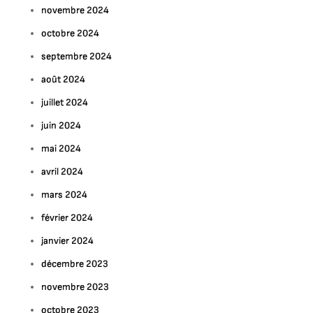
novembre 2024
octobre 2024
ur
septembre 2024
ploration
éative
août 2024
juillet 2024
es
sais
juin 2024
e
mai 2024
inture
avril 2024
urale
mars 2024
février 2024
janvier 2024
décembre 2023
novembre 2023
octobre 2023