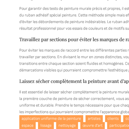
Pour garantir des tests de peinture murale précis et propres, il 
du ruban adhésif spécial peinture. Cette méthode simple mais eff
d’éviter les débordements de peinture indésirables. Le ruban adhé
résultat professionnel pour vos essais de couleurs et de motifs s
Travaillez par sections pour éviter les marques de r
Pour éviter les marques de raccord entre les différentes parties mu
travailler par sections. En divisant le mur en zones distinctes, vo
transitions entre chaque section soient fluides et homogènes. Ce
démarcations visibles qui pourraient compromettre l’esthétique 
Laissez sécher complètement la peinture avant d’ap
Il est essentiel de laisser sécher complètement la peinture mura
la première couche de peinture de sécher correctement, vous as
uniforme et durable. Prendre le temps nécessaire pour que cha
les imperfections qui pourraient compromettre l’apparence globa
application uniforme de la peinture
artistes
clients
c
espace
lissage
nettoyage
œuvre d'art
participati