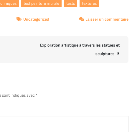
echniques
test peinture murale
tests
textures
s
Uncategorized
Laisser un commentaire
Ex
cr
:
Exploration artistique à travers les statues et
L
Es
sculptures
d
Pe
M
s sont indiqués avec
*