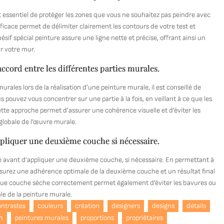
est essentiel de protéger les zones que vous ne souhaitez pas peindre avec
icace permet de délimiter clairement les contours de votre test et
sif spécial peinture assure une ligne nette et précise, offrant ainsi un
ur votre mur.
accord entre les différentes parties murales.
rales lors de la réalisation d’une peinture murale, il est conseillé de
us pouvez vous concentrer sur une partie à la fois, en veillant à ce que les
tte approche permet d’assurer une cohérence visuelle et d’éviter les
globale de l’œuvre murale.
pliquer une deuxième couche si nécessaire.
le avant d’appliquer une deuxième couche, si nécessaire. En permettant à
surez une adhérence optimale de la deuxième couche et un résultat final
que couche sèche correctement permet également d’éviter les bavures ou
le de la peinture murale.
ontrastes
couleurs
création
designers
designs
détails
on
peintures murales
proportions
propriétaires