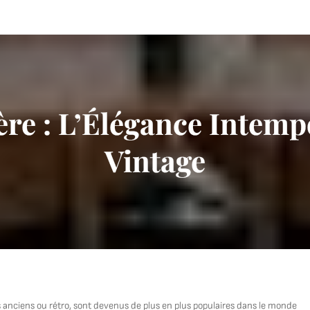
re : L’Élégance Intemp
Vintage
nciens ou rétro, sont devenus de plus en plus populaires dans le monde