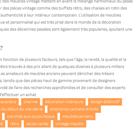
vec des meubles vintage mettent en avant le mélange harmonieux du passé
r des pièces vintage comme des buffets rétro, des chaises en rotin des
uthenticité à leur intérieur contemporain. L’utilisation de meubles
e et personnalisé qui est très prisé dans le monde de la décoration
stiques des décennies passées sont également très populaires, ajoutant une
e?
nction de plusieurs facteurs, tels que l’âge, la rareté, la qualité et la
tre trouvés à des prix allant de quelques dizaines à plusieurs milliers
é. Les amateurs de meubles anciens peuvent dénicher des trésors
es, tandis que des pièces haut de gamme provenant de designers
ndé de faire des recherches approfondies et de consulter des experts
d’effectuer un achat.
caractère
charme
décoration intérieure
design distinctif
e du début du xxe siècle
empreinte carbone réduite
marchés aux puces locaux
meubles anciens
té
rétro
styles variés
vintage meuble