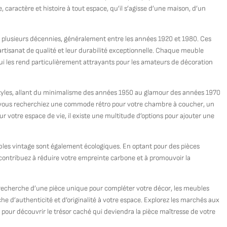
 caractère et histoire à tout espace, qu’il s’agisse d’une maison, d’un
 a plusieurs décennies, généralement entre les années 1920 et 1980. Ces
 artisanat de qualité et leur durabilité exceptionnelle. Chaque meuble
ui les rend particulièrement attrayants pour les amateurs de décoration
tyles, allant du minimalisme des années 1950 au glamour des années 1970
e vous recherchiez une commode rétro pour votre chambre à coucher, un
r votre espace de vie, il existe une multitude d’options pour ajouter une
eubles vintage sont également écologiques. En optant pour des pièces
 contribuez à réduire votre empreinte carbone et à promouvoir la
recherche d’une pièce unique pour compléter votre décor, les meubles
e d’authenticité et d’originalité à votre espace. Explorez les marchés aux
 pour découvrir le trésor caché qui deviendra la pièce maîtresse de votre