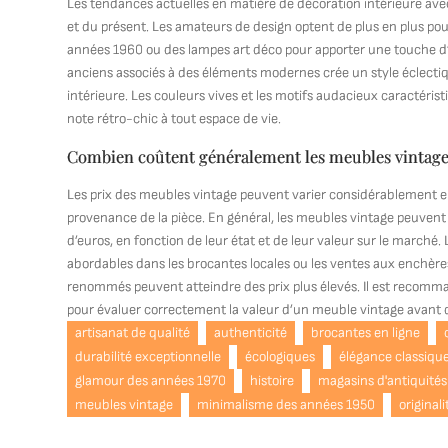
Les tendances actuelles en matière de décoration intérieure a
et du présent. Les amateurs de design optent de plus en plus pou
années 1960 ou des lampes art déco pour apporter une touche d’a
anciens associés à des éléments modernes crée un style éclectiqu
intérieure. Les couleurs vives et les motifs audacieux caractéri
note rétro-chic à tout espace de vie.
Combien coûtent généralement les meubles vintag
Les prix des meubles vintage peuvent varier considérablement en fo
provenance de la pièce. En général, les meubles vintage peuvent ê
d’euros, en fonction de leur état et de leur valeur sur le march
abordables dans les brocantes locales ou les ventes aux enchèr
renommés peuvent atteindre des prix plus élevés. Il est recomma
pour évaluer correctement la valeur d’un meuble vintage avant 
artisanat de qualité
authenticité
brocantes en ligne
durabilité exceptionnelle
écologiques
élégance classiqu
glamour des années 1970
histoire
magasins d'antiquités
meubles vintage
minimalisme des années 1950
originali