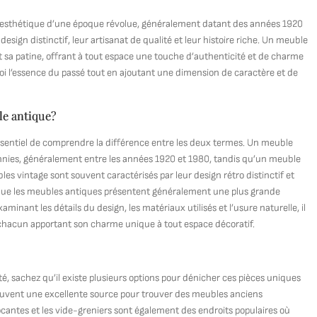
 l’esthétique d’une époque révolue, généralement datant des années 1920
sign distinctif, leur artisanat de qualité et leur histoire riche. Un meuble
et sa patine, offrant à tout espace une touche d’authenticité et de charme
oi l’essence du passé tout en ajoutant une dimension de caractère et de
e antique?
ssentiel de comprendre la différence entre les deux termes. Un meuble
cennies, généralement entre les années 1920 et 1980, tandis qu’un meuble
 vintage sont souvent caractérisés par leur design rétro distinctif et
 que les meubles antiques présentent généralement une plus grande
aminant les détails du design, les matériaux utilisés et l’usure naturelle, il
 chacun apportant son charme unique à tout espace décoratif.
, sachez qu’il existe plusieurs options pour dénicher ces pièces uniques
souvent une excellente source pour trouver des meubles anciens
cantes et les vide-greniers sont également des endroits populaires où