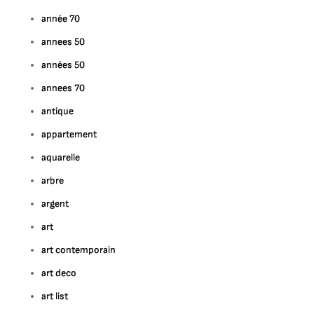
ur
année 70
harme
annees 50
aractère
années 50
Élégance
annees 70
temporelle
antique
es
appartement
eubles
ntage
aquarelle
arbre
argent
art
art contemporain
art deco
art list