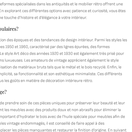
teformes spécialisées dans les antiquités et le mobilier rétro offrent une
 explorant ces différentes options avec patience et curiosité, vous êtes
 touche d’histoire et d’élégance à votre intérieur.
pulaires?
tion des époques et des tendances de design intérieur. Parmi les styles les
s 1950 et 1960, caractérisé par des lignes épurées, des formes
Le style Art déco des années 1920 et 1930 est également très prisé pour
ons luxueuses. Les amateurs de vintage apprécient également le style
isation de matériaux bruts tels que le métal et le bois recyclé. Enfin, le
licité, sa fonctionnalité et son esthétique minimaliste. Ces différents
us les goûts en matière de décoration intérieure rétro.
ge?
l de prendre soin de ces pièces uniques pour préserver leur beauté et leur
t les meubles avec des produits doux et non abrasifs pour éliminer la
 important d’hydrater le bois avec de l’huile spéciale pour meubles afin de
les vintage endommagés, il est conseillé de faire appel à des
mplacer les pièces manquantes et restaurer la finition d’origine. En suivant