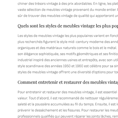
chiner des trésors vintage à des prix abordables. En ligne, les pla
vaste sélection de meubles vintage provenant du monde entier. En
sûr de trouver des meubles vintage de qualité qui apporteront une
Quels sont les styles de meubles vintage les plus po
Les styles de meubles vintage les plus populaires varient en fonc
plus recherchés figurent le style mid-century moderne des année
organiques et des matériaux naturels comme le bois et le métal. 
son élégance sophistiquée, ses motifs géométriques et ses finiti
industriel inspiré des anciennes usines et entrepôts, avec son util
style scandinave des années 1950 et 1960 est célèbre pour sa simp
styles de meubles vintage offrent une diversité d’options pour to
Comment entretenir et restaurer des meubles vinta
Pour entretenir et restaurer des meubles vintage, il est essentie
valeur. Tout d’abord, il est recommandé de nettoyer régulièremen
saleté et la poussière accumulées au fil du temps. Ensuite, il est
prévenir le dessèchement et les fissures. Pour restaurer les meub
professionnels qualifiés qui peuvent réparer les joints lâches, re