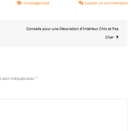
s
Uncategorized
Laisser un commentaire
C
et
C
Conseils pour une Décoration d’Intérieur Chic et Pas
:
L’
Cher
In
d
M
Vi
s sont indiqués avec
*