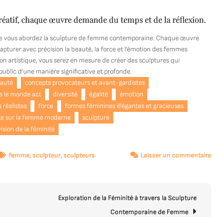
réatif, chaque œuvre demande du temps et de la réflexion.
sque vous abordez la sculpture de femme contemporaine. Chaque œuvre
apturer avec précision la beauté, la force et l’émotion des femmes
on artistique, vous serez en mesure de créer des sculptures qui
 public d’une manière significative et profonde.
auté
concepts provocateurs et avant-gardistes
s le monde act
diversité
égalité
émotion
s réalistes
force
formes féminines élégantes et gracieuses
iste sur la femme moderne
sculpture
vision de la féminité
s
femme
,
sculpteur
,
sculpteurs
Laisser un commentaire
Ex
d
la
Exploration de la Féminité à travers la Sculpture
S
F
Contemporaine de Femme