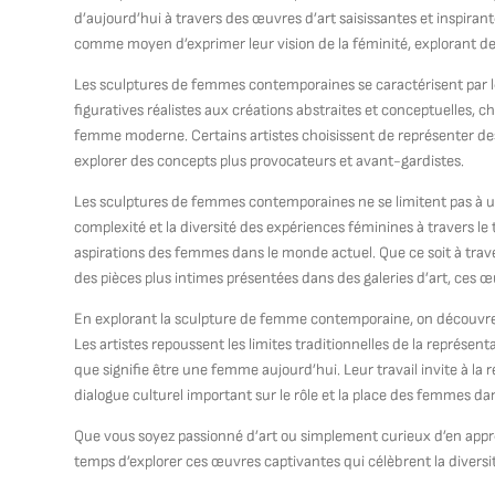
d’aujourd’hui à travers des œuvres d’art saisissantes et inspiran
comme moyen d’exprimer leur vision de la féminité, explorant des t
Les sculptures de femmes contemporaines se caractérisent par le
figuratives réalistes aux créations abstraites et conceptuelles, c
femme moderne. Certains artistes choisissent de représenter des
explorer des concepts plus provocateurs et avant-gardistes.
Les sculptures de femmes contemporaines ne se limitent pas à un
complexité et la diversité des expériences féminines à travers le 
aspirations des femmes dans le monde actuel. Que ce soit à tra
des pièces plus intimes présentées dans des galeries d’art, ces œ
En explorant la sculpture de femme contemporaine, on découvre u
Les artistes repoussent les limites traditionnelles de la représen
que signifie être une femme aujourd’hui. Leur travail invite à la r
dialogue culturel important sur le rôle et la place des femmes d
Que vous soyez passionné d’art ou simplement curieux d’en app
temps d’explorer ces œuvres captivantes qui célèbrent la diversi