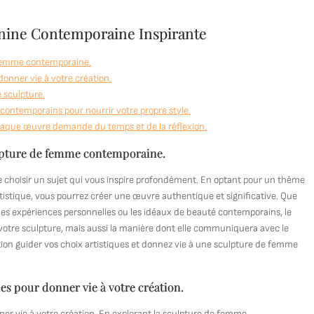
inine Contemporaine Inspirante
e femme contemporaine.
onner vie à votre création.
e sculpture.
s contemporains pour nourrir votre propre style.
chaque œuvre demande du temps et de la réflexion.
culpture de femme contemporaine.
e choisir un sujet qui vous inspire profondément. En optant pour un thème
rtistique, vous pourrez créer une œuvre authentique et significative. Que
es, les expériences personnelles ou les idéaux de beauté contemporains, le
 votre sculpture, mais aussi la manière dont elle communiquera avec le
tion guider vos choix artistiques et donnez vie à une sculpture de femme
es pour donner vie à votre création.
er vie à votre création. En explorant la sculpture de femme