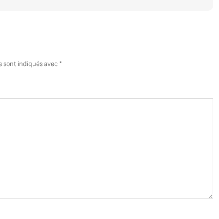
C
s sont indiqués avec
*