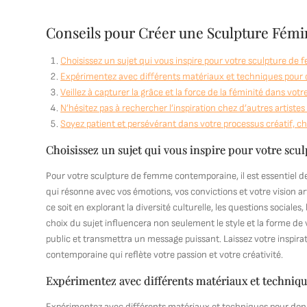
Conseils pour Créer une Sculpture Fém
Choisissez un sujet qui vous inspire pour votre sculpture d
Expérimentez avec différents matériaux et techniques pour d
Veillez à capturer la grâce et la force de la féminité dans votr
N’hésitez pas à rechercher l’inspiration chez d’autres artiste
Soyez patient et persévérant dans votre processus créatif, 
Choisissez un sujet qui vous inspire pour votre s
Pour votre sculpture de femme contemporaine, il est essentiel d
qui résonne avec vos émotions, vos convictions et votre vision a
ce soit en explorant la diversité culturelle, les questions social
choix du sujet influencera non seulement le style et la forme de
public et transmettra un message puissant. Laissez votre inspira
contemporaine qui reflète votre passion et votre créativité.
Expérimentez avec différents matériaux et techniqu
Expérimentez avec différents matériaux et techniques pour donn