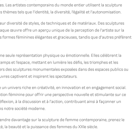
tes. Les artistes contemporains du monde entier utilisent la sculpture
hèmes tels que l’identité, la diversité, l’égalité et l’autonomisation.
ur diversité de styles, de techniques et de matériaux. Des sculptures
haque œuvre offre un aperçu unique de la perception de l’artiste sur la
 formes féminines élégantes et gracieuses, tandis que d’autres préfèrent
e seule représentation physique ou émotionnelle. Elles célèbrent la
temps et l’espace, mettant en lumière les défis, les triomphes et les
vers des sculptures monumentales exposées dans des espaces publics ou
uvres captivent et inspirent les spectateurs.
n univers riche en créativité, en innovation et en engagement social.
tation féminine pour offrir une perspective nouvelle et stimulante sur ce
éflexion, à la discussion et à l’action, contribuant ainsi à façonner un
ans notre société moderne.
rendre davantage sur la sculpture de femme contemporaine, prenez le
té, la beauté et la puissance des femmes du XXIe siècle.