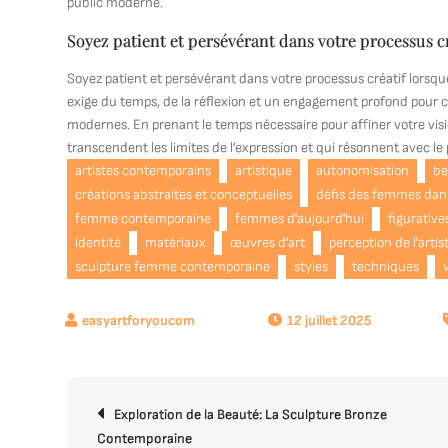
public moderne.
Soyez patient et persévérant dans votre processus c
Soyez patient et persévérant dans votre processus créatif lor
exige du temps, de la réflexion et un engagement profond pour c
modernes. En prenant le temps nécessaire pour affiner votre visi
transcendent les limites de l’expression et qui résonnent avec le
artistes contemporains
artistique
autonomisation
be
créations abstraites et conceptuelles
défis des femmes dan
femme contemporaine
femmes d'aujourd'hui
figurative
identité
matériaux
œuvres d'art
perception de l'art
sculpture femme contemporaine
styles
techniques
12 juillet 2025
Navigation
Exploration de la Beauté: La Sculpture Bronze
de
Contemporaine