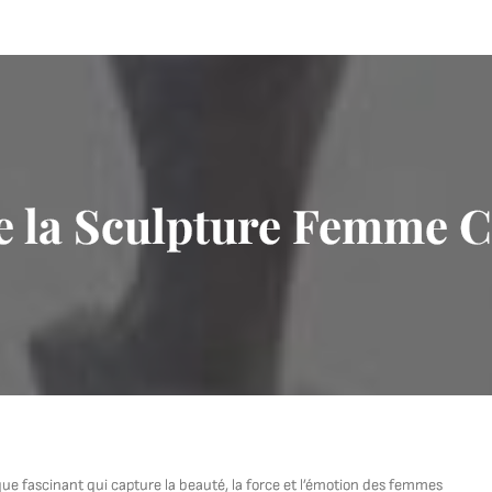
de la Sculpture Femme 
e fascinant qui capture la beauté, la force et l’émotion des femmes