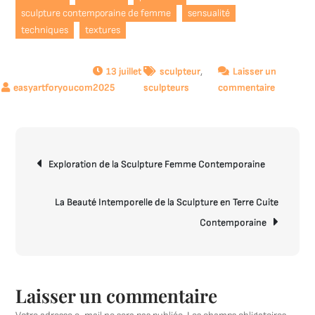
sculpture contemporaine de femme
sensualité
techniques
textures
13 juillet
sculpteur
,
Laisser un
sur
2025
sculpteurs
commentaire
Explorati
de
la
Navigation
Féminité
Exploration de la Sculpture Femme Contemporaine
de
à
l’article
travers
la
La Beauté Intemporelle de la Sculpture en Terre Cuite
Sculptur
Contemporaine
Contemp
de
Femme
Laisser un commentaire