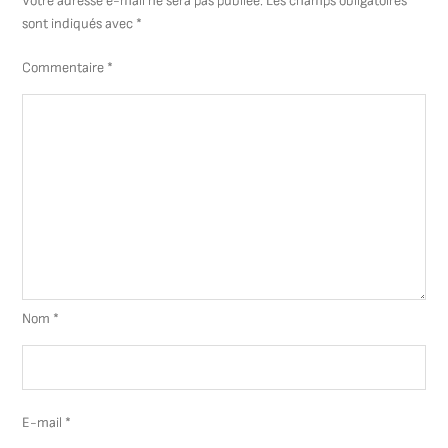
Votre adresse e-mail ne sera pas publiée.
Les champs obligatoires
sont indiqués avec
*
Commentaire
*
Nom
*
E-mail
*