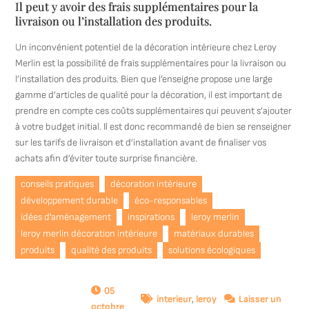
Il peut y avoir des frais supplémentaires pour la
livraison ou l’installation des produits.
Un inconvénient potentiel de la décoration intérieure chez Leroy
Merlin est la possibilité de frais supplémentaires pour la livraison ou
l’installation des produits. Bien que l’enseigne propose une large
gamme d’articles de qualité pour la décoration, il est important de
prendre en compte ces coûts supplémentaires qui peuvent s’ajouter
à votre budget initial. Il est donc recommandé de bien se renseigner
sur les tarifs de livraison et d’installation avant de finaliser vos
achats afin d’éviter toute surprise financière.
conseils pratiques
décoration intérieure
développement durable
éco-responsables
idées d'aménagement
inspirations
leroy merlin
leroy merlin décoration intérieure
matériaux durables
produits
qualité des produits
solutions écologiques
05
interieur
,
leroy
Laisser un
octobre