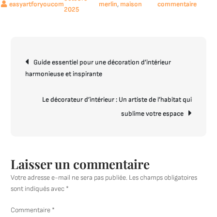
sur
merlin
,
maison
commentaire
2025
Inspir
vous
avec
Leroy
Navigation
Merlin
Guide essentiel pour une décoration d’intérieur
de
pour
harmonieuse et inspirante
l’article
une
Décora
Le décorateur d’intérieur : Un artiste de l’habitat qui
Intérie
sublime votre espace
Élégan
Laisser un commentaire
Votre adresse e-mail ne sera pas publiée.
Les champs obligatoires
sont indiqués avec
*
Commentaire
*