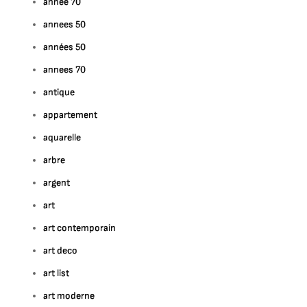
année 70
annees 50
années 50
annees 70
antique
appartement
aquarelle
arbre
argent
art
art contemporain
art deco
art list
art moderne