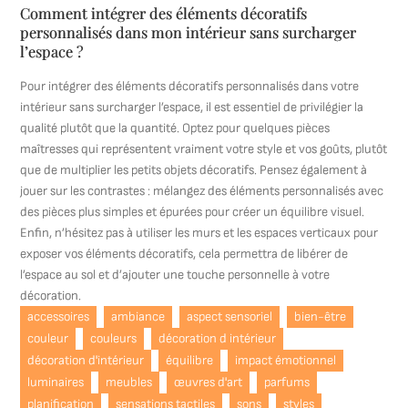
Comment intégrer des éléments décoratifs
personnalisés dans mon intérieur sans surcharger
l’espace ?
Pour intégrer des éléments décoratifs personnalisés dans votre
intérieur sans surcharger l’espace, il est essentiel de privilégier la
qualité plutôt que la quantité. Optez pour quelques pièces
maîtresses qui représentent vraiment votre style et vos goûts, plutôt
que de multiplier les petits objets décoratifs. Pensez également à
jouer sur les contrastes : mélangez des éléments personnalisés avec
des pièces plus simples et épurées pour créer un équilibre visuel.
Enfin, n’hésitez pas à utiliser les murs et les espaces verticaux pour
exposer vos éléments décoratifs, cela permettra de libérer de
l’espace au sol et d’ajouter une touche personnelle à votre
décoration.
accessoires
ambiance
aspect sensoriel
bien-être
couleur
couleurs
décoration d intérieur
décoration d'intérieur
équilibre
impact émotionnel
luminaires
meubles
œuvres d'art
parfums
planification
sensations tactiles
sons
styles