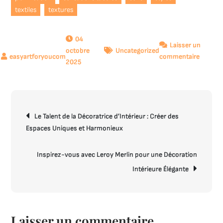
textiles
textures
04
Laisser un
octobre
Uncategorized
sur
commentaire
2025
Guide
essentie
pour
une
Navigation
décorat
Le Talent de la Décoratrice d’Intérieur : Créer des
de
d’intéri
Espaces Uniques et Harmonieux
l’article
harmon
et
Inspirez-vous avec Leroy Merlin pour une Décoration
inspira
Intérieure Élégante
Laisser un commentaire